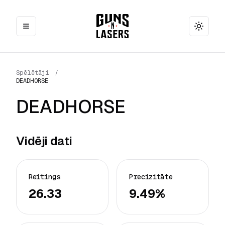
Toggle
Spēlētāji
/
DEADHORSE
DEADHORSE
Vidēji dati
Reitings
Precizitāte
26.33
9.49%