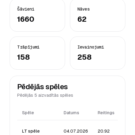
Šāvieni
Nāves
1660
62
Trāpījumi
Ievainojumi
158
258
Pēdējās spēles
Pēdējās 5 aizvadītās spēles
Spēle
Datums
Reitings
Šāvie
LT spēle
04.07.2026
20.92
2017