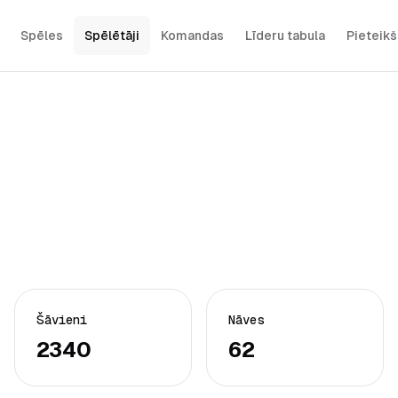
Spēles
Spēlētāji
Komandas
Līderu tabula
Pieteik
Šāvieni
Nāves
2340
62