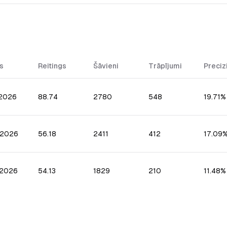
s
Reitings
Šāvieni
Trāpījumi
Preciz
.2026
88.74
2780
548
19.71%
.2026
56.18
2411
412
17.09
.2026
54.13
1829
210
11.48%