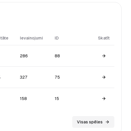
itāte
Ievainojumi
ID
Skatīt
286
88
View game
%
327
75
View game
158
15
View game
Visas spēles