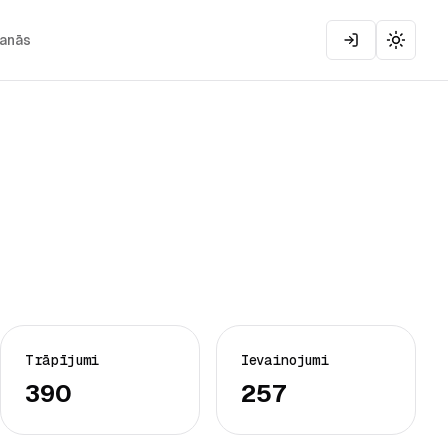
šanās
Toggle
Trāpījumi
Ievainojumi
390
257