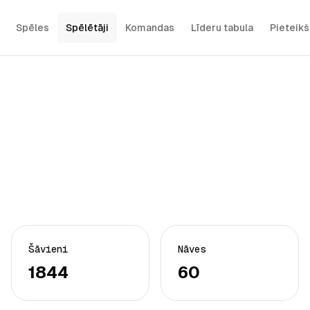
Spēles
Spēlētāji
Komandas
Līderu tabula
Pieteik
Šāvieni
Nāves
1844
60