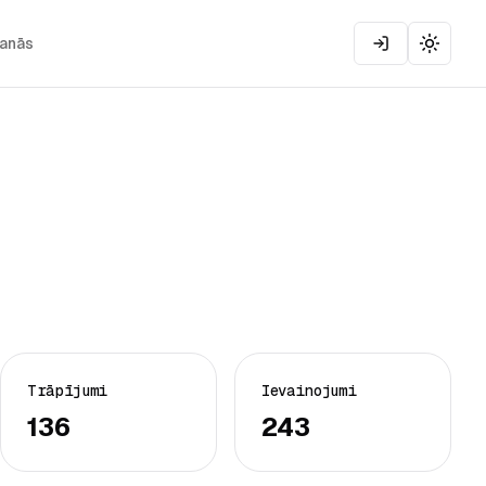
šanās
Toggle
Trāpījumi
Ievainojumi
136
243