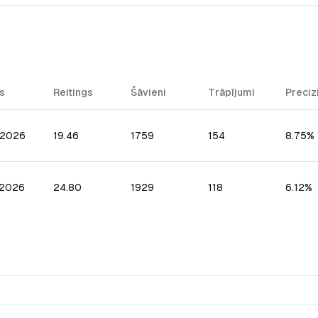
s
Reitings
Šāvieni
Trāpījumi
Preciz
.2026
19.46
1759
154
8.75%
.2026
24.80
1929
118
6.12%