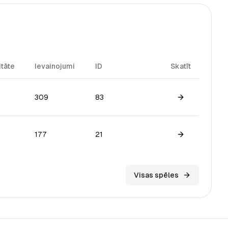
itāte
Ievainojumi
ID
Skatīt
309
83
View game
177
21
View game
Visas spēles