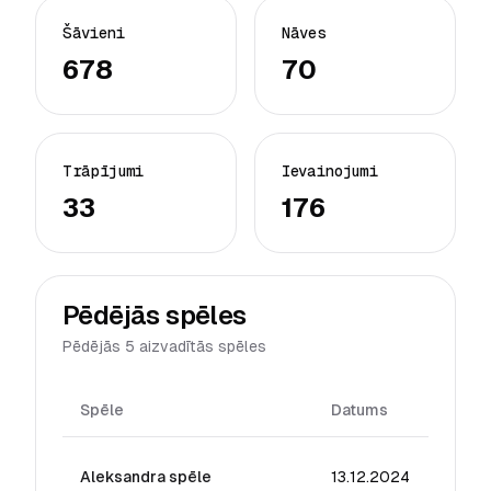
Šāvieni
Nāves
678
70
Trāpījumi
Ievainojumi
33
176
Pēdējās spēles
Pēdējās 5 aizvadītās spēles
Spēle
Datums
Reit
Aleksandra spēle
13.12.2024
12.71