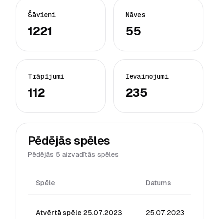
Šāvieni
Nāves
1221
55
Trāpījumi
Ievainojumi
112
235
Pēdējās spēles
Pēdējās 5 aizvadītās spēles
Spēle
Datums
Reiti
Atvērtā spēle 25.07.2023
25.07.2023
18.72