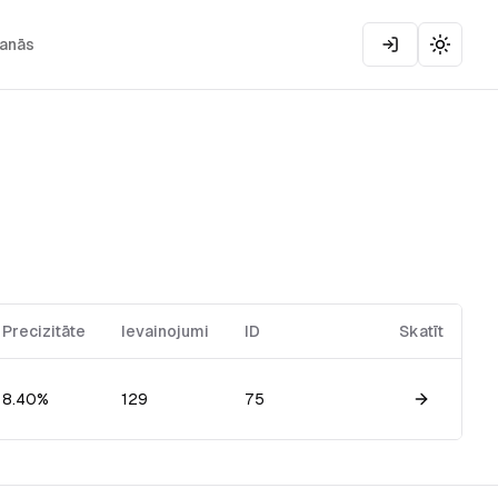
šanās
Toggle
Precizitāte
Ievainojumi
ID
Skatīt
8.40%
129
75
View gam