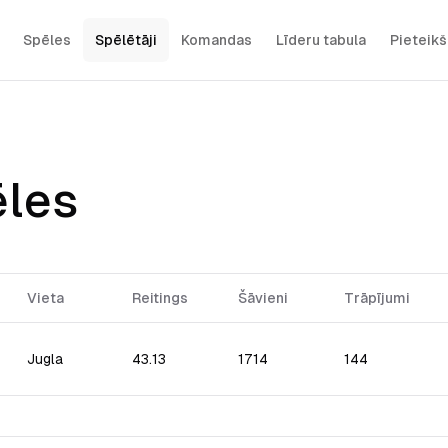
Spēles
Spēlētāji
Komandas
Līderu tabula
Pieteik
ēles
Vieta
Reitings
Šāvieni
Trāpījumi
Jugla
43.13
1714
144