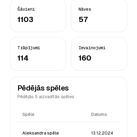
Šāvieni
Nāves
1103
57
Trāpījumi
Ievainojumi
114
160
Pēdējās spēles
Pēdējās 5 aizvadītās spēles
Spēle
Datums
Reiti
Aleksandra spēle
13.12.2024
38.88