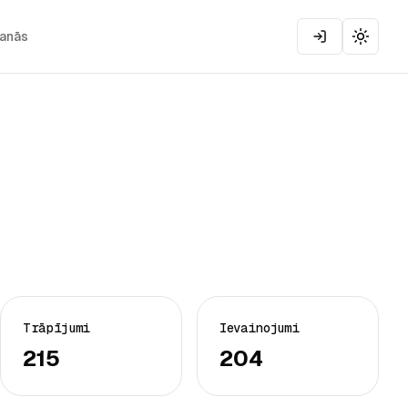
šanās
Toggle
Trāpījumi
Ievainojumi
215
204