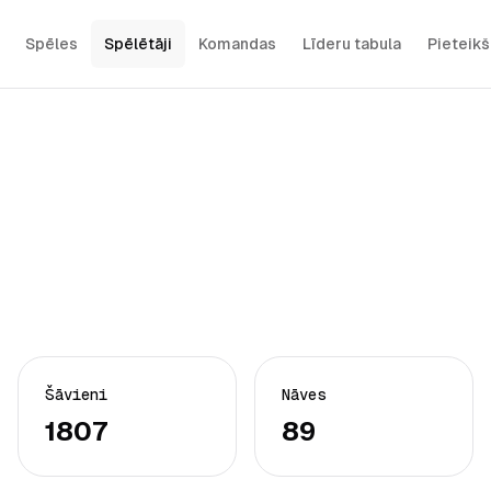
Spēles
Spēlētāji
Komandas
Līderu tabula
Pieteik
Šāvieni
Nāves
1807
89