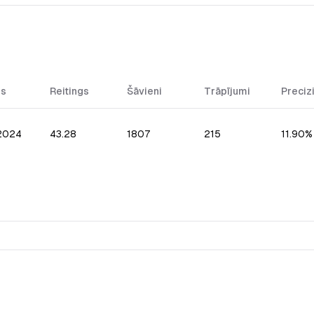
ms
Reitings
Šāvieni
Trāpījumi
Preciz
.2024
43.28
1807
215
11.90%