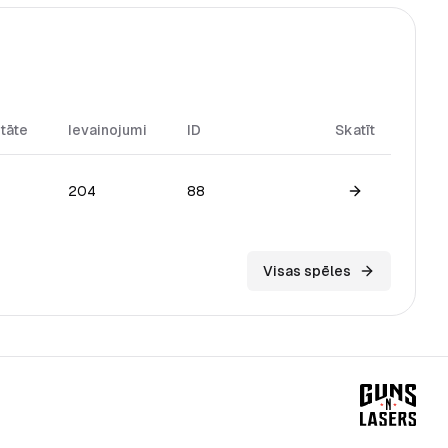
itāte
Ievainojumi
ID
Skatīt
204
88
View game
Visas spēles