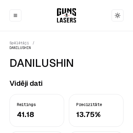
Toggle
Spēlētāji
/
DANILUSHIN
DANILUSHIN
Vidēji dati
Reitings
Precizitāte
41.18
13.75%