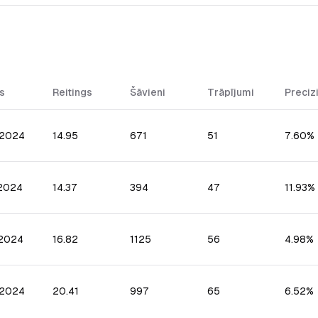
s
Reitings
Šāvieni
Trāpījumi
Preciz
.2024
14.95
671
51
7.60%
.2024
14.37
394
47
11.93%
.2024
16.82
1125
56
4.98%
.2024
20.41
997
65
6.52%