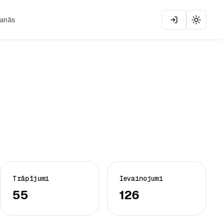
šanās
Toggle
Trāpījumi
Ievainojumi
55
126