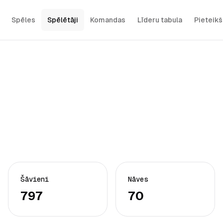
Spēles
Spēlētāji
Komandas
Līderu tabula
Pieteik
Šāvieni
Nāves
797
70