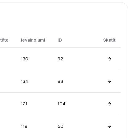
itāte
Ievainojumi
ID
Skatīt
130
92
View game
134
88
View game
121
104
View game
119
50
View game