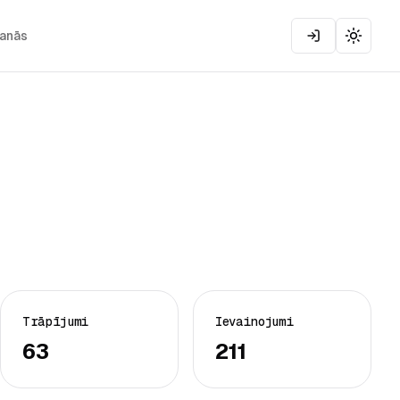
šanās
Toggle
Trāpījumi
Ievainojumi
63
211