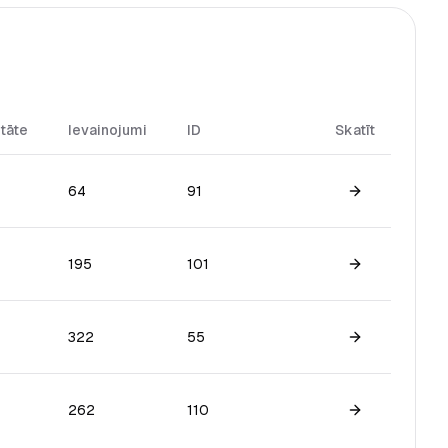
itāte
Ievainojumi
ID
Skatīt
64
91
View game
195
101
View game
322
55
View game
262
110
View game