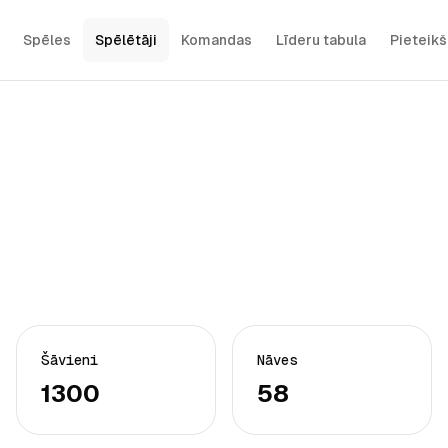
Spēles
Spēlētāji
Komandas
Līderu tabula
Pieteik
Šāvieni
Nāves
1300
58