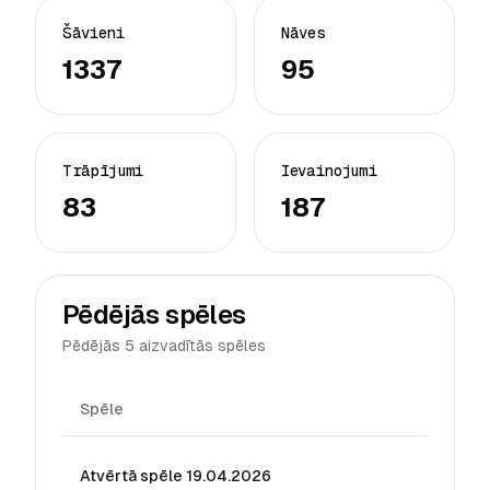
Šāvieni
Nāves
1337
95
Trāpījumi
Ievainojumi
83
187
Pēdējās spēles
Pēdējās 5 aizvadītās spēles
Spēle
Da
Atvērtā spēle 19.04.2026
19.