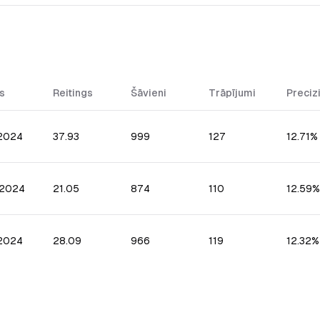
s
Reitings
Šāvieni
Trāpījumi
Preciz
.2024
37.93
999
127
12.71%
.2024
21.05
874
110
12.59%
.2024
28.09
966
119
12.32%