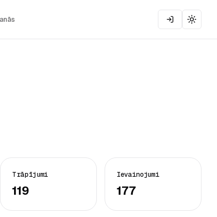
šanās
Toggle
Trāpījumi
Ievainojumi
119
177