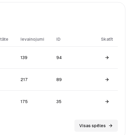
itāte
Ievainojumi
ID
Skatīt
139
94
View game
217
89
View game
175
35
View game
Visas spēles