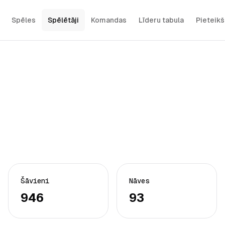
Spēles
Spēlētāji
Komandas
Līderu tabula
Pieteik
Šāvieni
Nāves
946
93