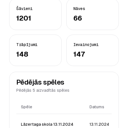
Šāvieni
Nāves
1201
66
Trāpījumi
Ievainojumi
148
147
Pēdējās spēles
Pēdējās 5 aizvadītās spēles
Spēle
Datums
Rei
Lāzertaga skola 13.11.2024
13.11.2024
37.