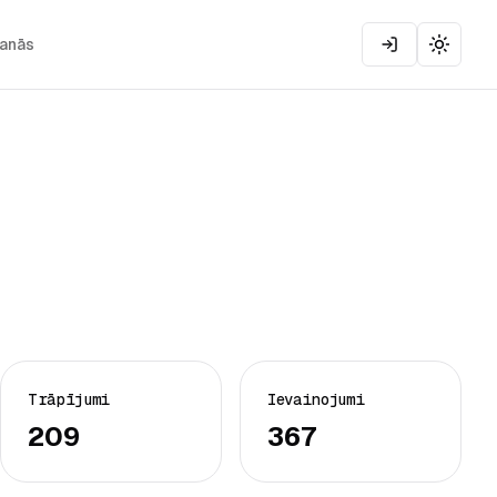
šanās
Toggle
Trāpījumi
Ievainojumi
209
367