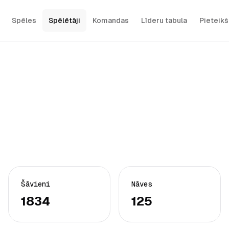
Spēles
Spēlētāji
Komandas
Līderu tabula
Pieteik
Šāvieni
Nāves
1834
125