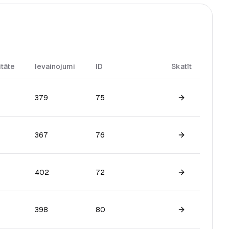
itāte
Ievainojumi
ID
Skatīt
379
75
View game
367
76
View game
402
72
View game
398
80
View game