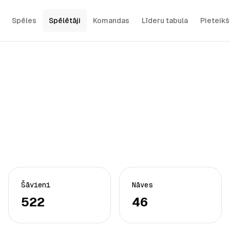
Spēles
Spēlētāji
Komandas
Līderu tabula
Pieteik
Šāvieni
Nāves
522
46