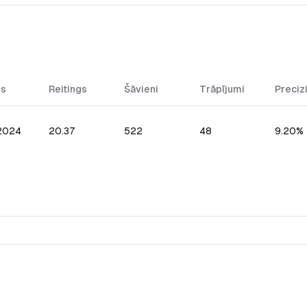
ms
Reitings
Šāvieni
Trāpījumi
Preciz
.2024
20.37
522
48
9.20%