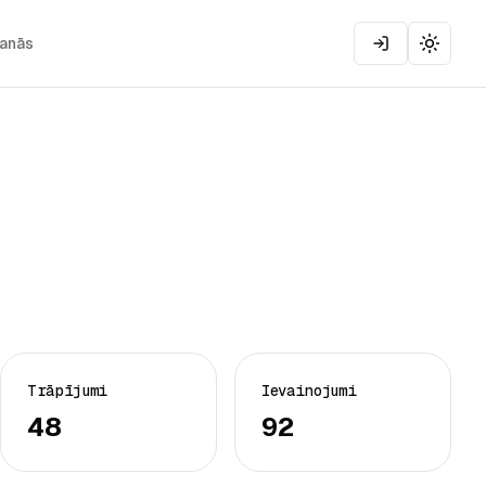
šanās
Toggle
Trāpījumi
Ievainojumi
48
92