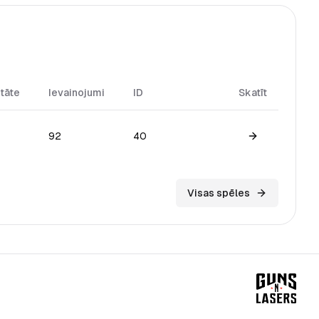
itāte
Ievainojumi
ID
Skatīt
92
40
View game
Visas spēles