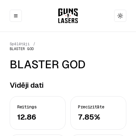
Toggle
Spēlētāji
/
BLASTER GOD
BLASTER GOD
Vidēji dati
Reitings
Precizitāte
12.86
7.85%