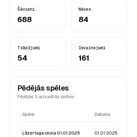
Šāvieni
Nāves
688
84
Trāpījumi
Ievainojumi
54
161
Pēdējās spēles
Pēdējās 5 aizvadītās spēles
Spēle
Datums
Reit
Lāzertaga skola 01.01.2025
01.01.2025
12.8