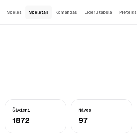
Spēles
Spēlētāji
Komandas
Līderu tabula
Pieteik
Šāvieni
Nāves
1872
97