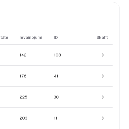
itāte
Ievainojumi
ID
Skatīt
142
108
View game
176
41
View game
225
38
View game
203
11
View game