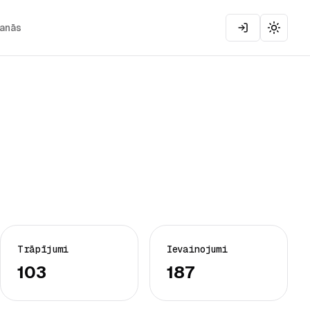
šanās
Toggle
Trāpījumi
Ievainojumi
103
187