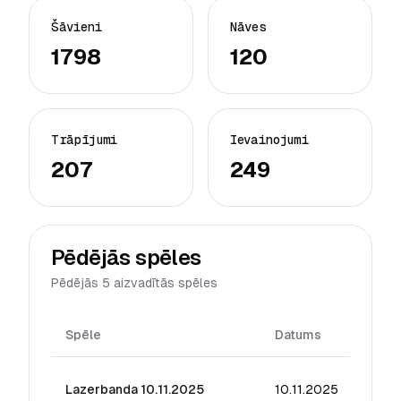
Šāvieni
Nāves
1798
120
Trāpījumi
Ievainojumi
207
249
Pēdējās spēles
Pēdējās 5 aizvadītās spēles
Spēle
Datums
Reit
Lazerbanda 10.11.2025
10.11.2025
38.1