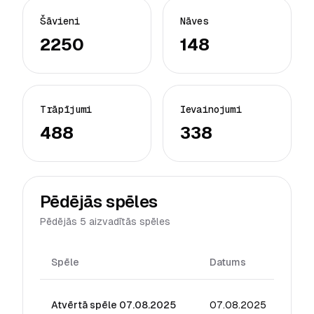
Šāvieni
Nāves
2250
148
Trāpījumi
Ievainojumi
488
338
Pēdējās spēles
Pēdējās 5 aizvadītās spēles
Spēle
Datums
Reiti
Atvērtā spēle 07.08.2025
07.08.2025
89.3