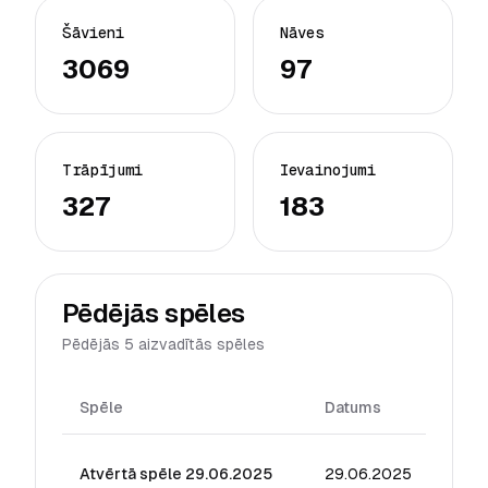
Šāvieni
Nāves
3069
97
Trāpījumi
Ievainojumi
327
183
Pēdējās spēles
Pēdējās 5 aizvadītās spēles
Spēle
Datums
Reiti
Atvērtā spēle 29.06.2025
29.06.2025
71.86