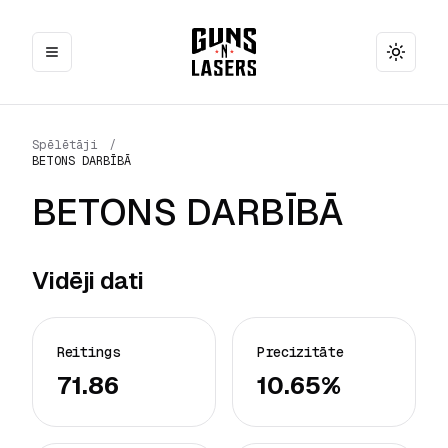
Toggle
Spēlētāji
/
BETONS DARBĪBĀ
BETONS DARBĪBĀ
Vidēji dati
Reitings
Precizitāte
71.86
10.65%