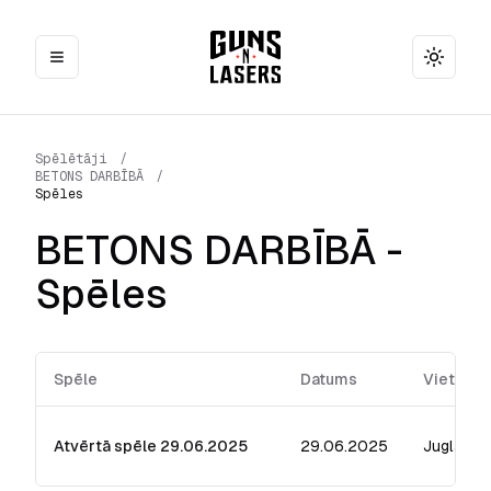
Toggle
Spēlētāji
/
BETONS DARBĪBĀ
/
Spēles
BETONS DARBĪBĀ
-
Spēles
Spēle
Datums
Vieta
Atvērtā spēle 29.06.2025
29.06.2025
Jugla