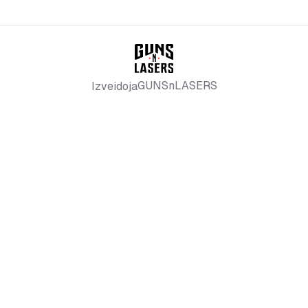
GUNSnLASERS
Izveidoja