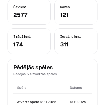
Šāvieni
Nāves
2577
121
Trāpījumi
Ievainojumi
174
311
Pēdējās spēles
Pēdējās 5 aizvadītās spēles
Spēle
Datums
Reiti
Atvērtā spēle 13.11.2025
13.11.2025
15.71