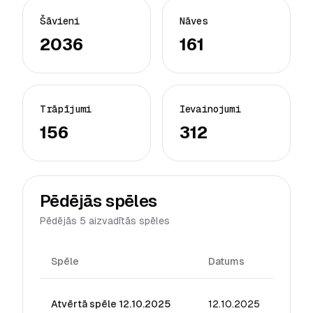
Šāvieni
Nāves
2036
161
Trāpījumi
Ievainojumi
156
312
Pēdējās spēles
Pēdējās 5 aizvadītās spēles
Spēle
Datums
Reiti
Atvērtā spēle 12.10.2025
12.10.2025
17.69