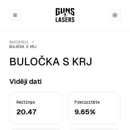
Toggle
Spēlētāji
/
BULOČKA S KRJ
BULOČKA S KRJ
Vidēji dati
Reitings
Precizitāte
20.47
9.65%