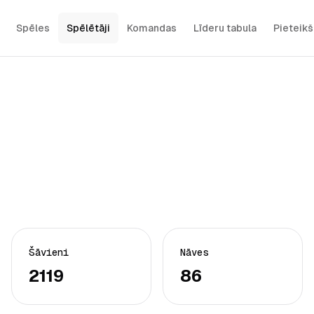
Spēles
Spēlētāji
Komandas
Līderu tabula
Pieteik
Šāvieni
Nāves
2119
86