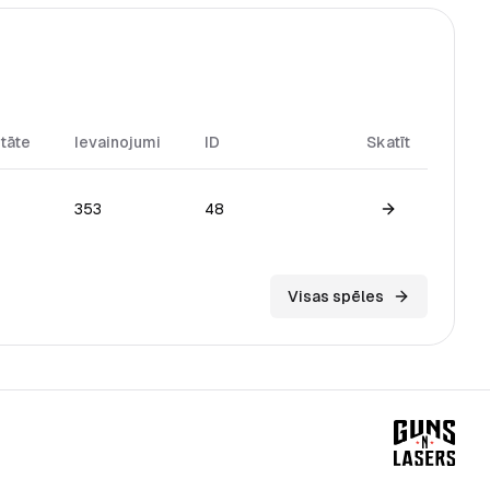
itāte
Ievainojumi
ID
Skatīt
353
48
View game
Visas spēles