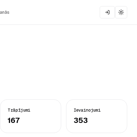
šanās
Toggle
Trāpījumi
Ievainojumi
167
353