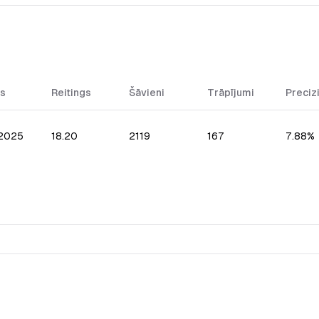
s
Reitings
Šāvieni
Trāpījumi
Preciz
.2025
18.20
2119
167
7.88%