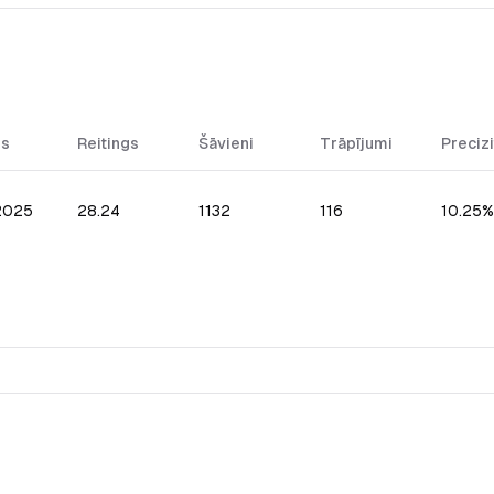
ms
Reitings
Šāvieni
Trāpījumi
Precizi
.2025
28.24
1132
116
10.25%