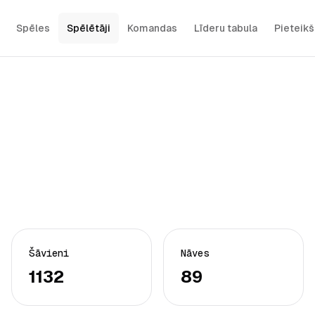
Spēles
Spēlētāji
Komandas
Līderu tabula
Pieteik
Šāvieni
Nāves
1132
89