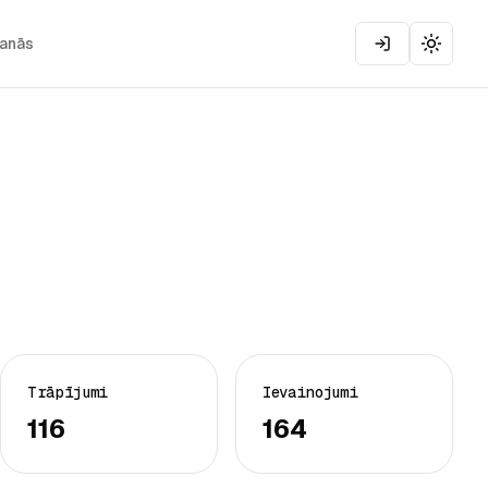
šanās
Toggle
Trāpījumi
Ievainojumi
116
164