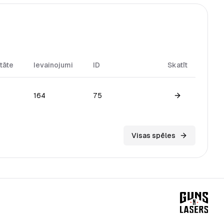
tāte
Ievainojumi
ID
Skatīt
164
75
View game
Visas spēles