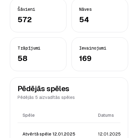
Šāvieni
Nāves
572
54
Trāpījumi
Ievainojumi
58
169
Pēdējās spēles
Pēdējās 5 aizvadītās spēles
Spēle
Datums
Re
Atvērtā spēle 12.01.2025
12.01.2025
4.