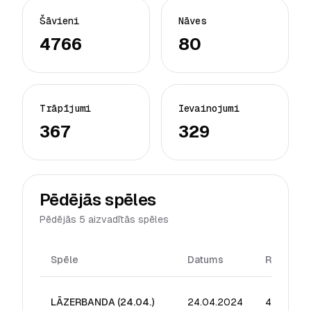
Šāvieni
Nāves
4766
80
Trāpījumi
Ievainojumi
367
329
Pēdējās spēles
Pēdējās 5 aizvadītās spēles
Spēle
Datums
Reitings
LĀZERBANDA (24.04.)
24.04.2024
43.72