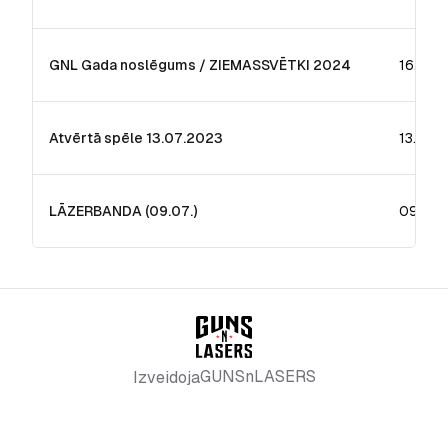
GNL Gada noslēgums / ZIEMASSVĒTKI 2024
16.12.
Atvērtā spēle 13.07.2023
13.07.
LĀZERBANDA (09.07.)
09.07.
GUNSnLASERS
Izveidoja